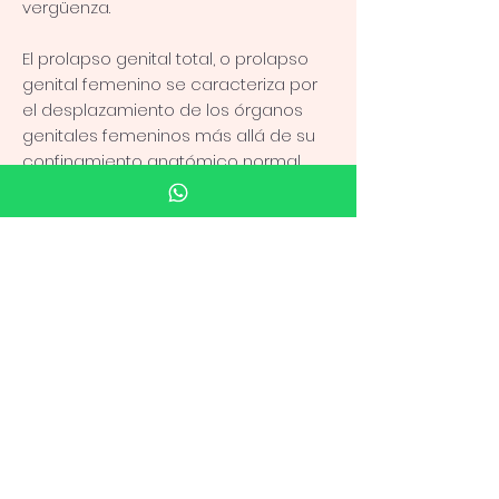
vergüenza.
El prolapso genital total, o prolapso
genital femenino se caracteriza por
el desplazamiento de los órganos
genitales femeninos más allá de su
confinamiento anatómico normal.
Hay mujeres que sufren día a día con
la salida de orina y a veces la
presencia de una bolita en la vagina
que deben introducirse nuevamente,
esto se conoce como incontinencia
urinaria cuando sale la pipi con algún
esfuerzo o cuando las ganas de
orinar llegan inminentemente y no
alcanzan a llegar al baño y tienen
accidentes incómodos.
Así mismo la bolita que puedes llegar