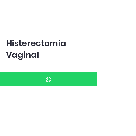
Histerectomía
Vaginal
Hospital Atlanta
$ 48,000 MXN
Hospital Jardín
$ 65,000 MXN